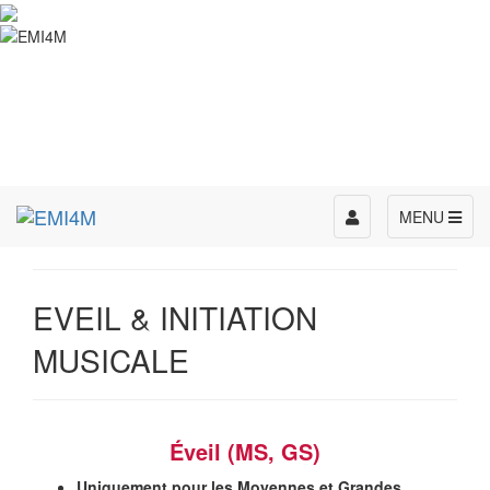
Toggle
MENU
navigation
EVEIL & INITIATION
MUSICALE
Éveil (MS, GS)
Uniquement pour les Moyennes et Grandes