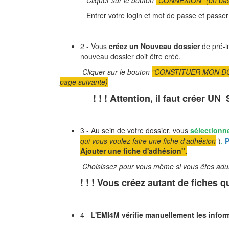
Cliquer sur le bouton
"CONNEXION" (en bas 
Entrer votre login et mot de passe et passer 
2 - Vous
créez un Nouveau dossier
de pré-i
nouveau dossier doit être créé.
Cliquer sur le bouton
"CONSTITUER MON DOSSI
page suivante)
! ! ! Attention, il faut créer 
3 - Au sein de votre dossier, vous
sélectionne
qui vous voulez faire une fiche d'adhésion
"
)
.
P
Ajouter une fiche d'adhésion".
Choisissez pour vous même si vous êtes adultes 
! ! ! Vous créez autant de fiches que
4 - L
'EMI4M vérifie manuellement les infor