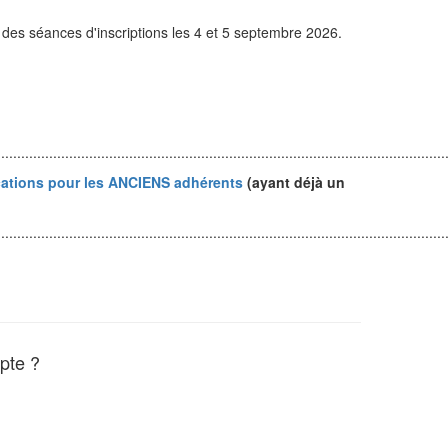
 des séances d'inscriptions les 4 et 5 septembre 2026.
................................................................................................................
cations pour les ANCIENS adhérents
(ayant déjà un
................................................................................................................
pte ?