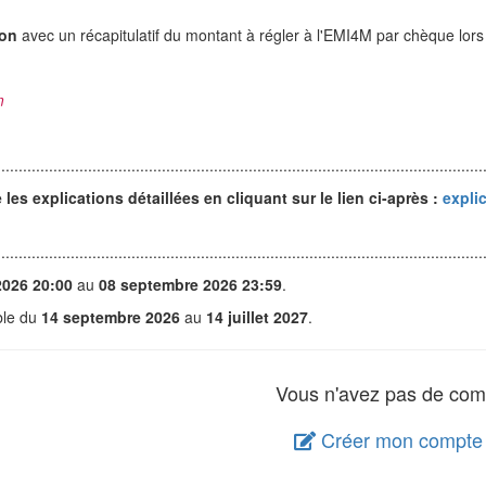
ion
avec un récapitulatif du montant à régler à l'EMI4M par chèque lors
m
................................................................................................................
les explications détaillées en cliquant sur le lien ci-après :
expli
................................................................................................................
2026 20:00
au
08 septembre 2026 23:59
.
able du
14 septembre 2026
au
14 juillet 2027
.
Vous n'avez pas de com
Créer mon compte