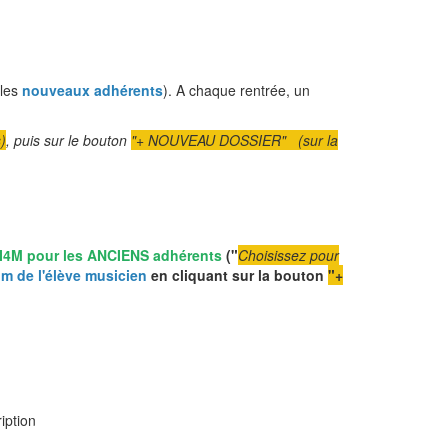
 les
nouveaux adhérents
). A chaque rentrée, un
)
, puis sur le bouton
"+ NOUVEAU DOSSIER" (sur la
MI4M pour les ANCIENS adhérents
("
Choisissez pour
om de l'élève musicien
en cliquant sur la bouton
"+
ription