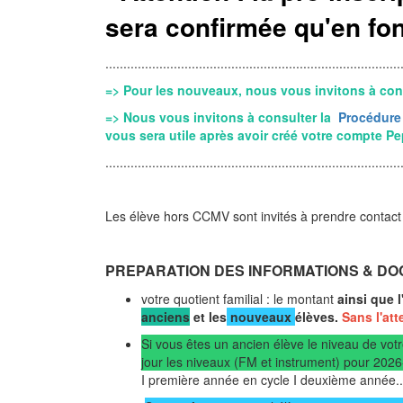
sera confirmée qu'en fon
..................................................................................
=> Pour les nouveaux, nous vous invitons à con
=> Nous vous invitons à consulter la
Procédure 
vous sera utile après avoir créé votre compte Pe
..................................................................................
Les élève hors CCMV sont invités à prendre contact a
PREPARATION DES INFORMATIONS & D
votre quotient familial : le montant
ainsi que 
anciens
et les
nouveaux
élèves.
Sans l'att
Si vous êtes un ancien élève le niveau de vot
jour les niveaux (FM et instrument) pour 202
I première année en cycle I deuxième année..