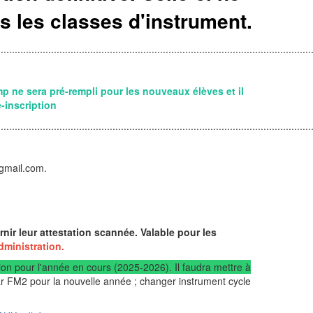
s les classes d'instrument.
................................................................................................................
mp ne sera pré-rempli pour les nouveaux élèves et il
-inscription
................................................................................................................
@gmail.com.
ir leur attestation scannée. Valable pour les
administration.
ion pour l'année en cours (2025-2026). Il faudra mettre à
r FM2 pour la nouvelle année ; changer instrument cycle