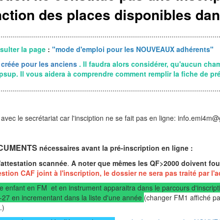
ction des places disponibles dan
................................................................................................................
sulter la page
:
"mode d'emploi pour les NOUVEAUX adhérents"
créée pour les anciens
. Il faudra alors considérer, qu'aucun cha
psup. Il vous aidera à comprendre comment remplir la fiche de pré
................................................................................................................
vec le secrétariat car l'insciption ne se fait pas en ligne: info.emi4m
OCUMENTS
nécessaires avant la pré-inscription en ligne :
l'attestation scannée
.
A noter que mêmes les QF>2000 doivent fourn
estion CAF joint à l'inscription, le dossier ne sera pas traité par l'
re enfant en FM et en instrument apparaitra dans le parcours d'inscript
6-27 en incrementant dans la liste d'une année
(changer FM1 affiché pa
.)