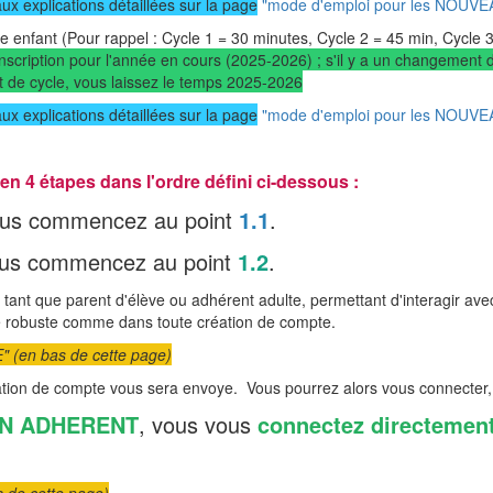
ux explications détaillées sur la page
"mode d'emploi pour les NOUVE
re enfant (Pour rappel : Cycle 1 = 30 minutes, Cycle 2 = 45 min, Cycle
nscription pour l'année en cours (2025-2026) ; s'il y a un changement 
t de cycle, vous laissez le temps 2025-2026
ux explications détaillées sur la page
"mode d'emploi pour les NOUVE
 4 étapes dans l'ordre défini ci-dessous :
ous commencez au point
1.1
.
ous commencez au point
1.2
.
 tant que parent d'élève ou adhérent adulte, permettant d'interagir av
e robuste comme dans toute création de compte.
en bas de cette page)
ation de compte vous sera envoye. Vous pourrez alors vous connecter, 
EN ADHERENT
, vous vous
connectez directement