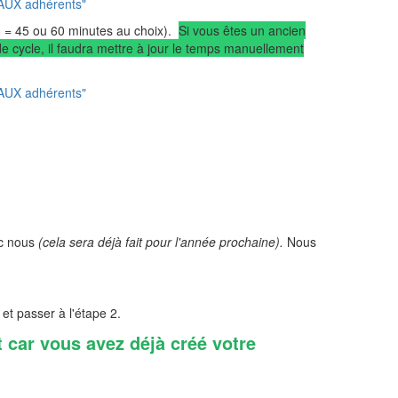
AUX adhérents"
 3 = 45 ou 60 minutes au choix).
Si vous êtes un ancien
de cycle, il faudra mettre à jour le temps manuellement
AUX adhérents"
ec nous
(cela sera déjà fait pour l'année prochaine).
Nous
et passer à l'étape 2.
 car vous avez déjà créé votre