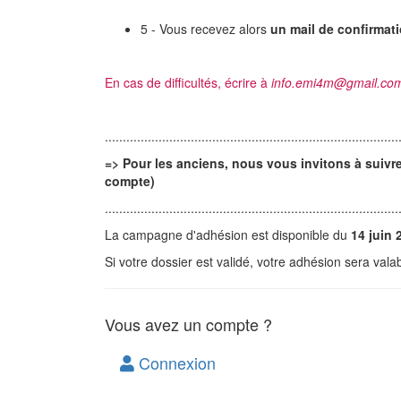
5 - Vous recevez alors
un mail de confirmat
En cas de difficultés, écrire à
info.emi4m@gmail.co
..................................................................................
=> Pour les anciens, nous vous invitons à suivre 
compte)
..................................................................................
La campagne d'adhésion est disponible du
14 juin 
Si votre dossier est validé, votre adhésion sera val
Vous avez un compte ?
Connexion