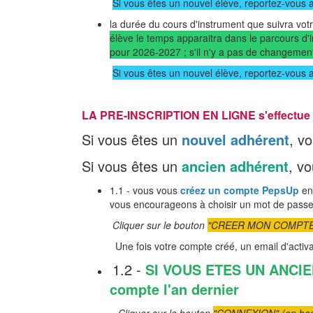
Si vous êtes un nouvel élève, reportez-vous a
la durée du cours d'instrument que suivra vot
élève le temps apparaitra dans le parcours d'i
pour 2026-2027 ; s'il n'y a pas de changemen
Si vous êtes un nouvel élève, reportez-vous a
LA PRE-INSCRIPTION EN LIGNE s'effectue en
Si vous êtes un
nouvel adhérent
, v
Si vous êtes un
ancien adhérent
, v
1.1 - vous vous
créez
un compte PepsUp
en
vous encourageons à choisir un mot de pass
Cliquer sur le bouton
"CREER MON COMPTE" (
Une fois votre compte créé, un email d'activ
1.2 -
SI VOUS ETES UN ANCI
compte l'an dernier